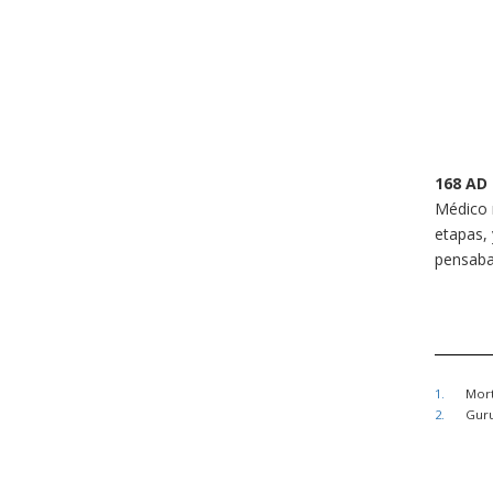
168
AD
Médico r
etapas,
pensaba
1.
Mort
2.
Guru