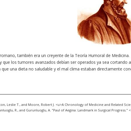
omano, también era un creyente de la Teoría Humoral de Medicina. Él 
 y que los tumores avanzados debían ser operados ya sea cortando al
 que una dieta no saludable y el mal clima estaban directamente con
on, Leslie T., and Moore, Robert J. <u>A Chronology of Medicine and Related Scien
nluoglu, R., and Gurunluoglu, A. "Paul of Aegina: Landmark in Surgical Progress." <i