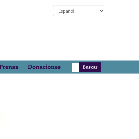
Select
your
language
Buscar
 Prensa
Donaciones