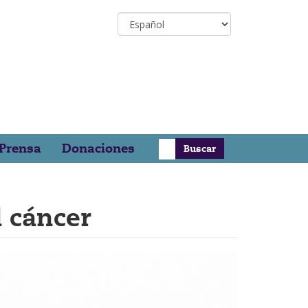
Select
your
language
Buscar
 Prensa
Donaciones
l cáncer