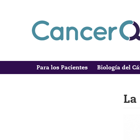
Skip
to
main
content
Para los Pacientes
Biología del C
Main
Search
navigation
La