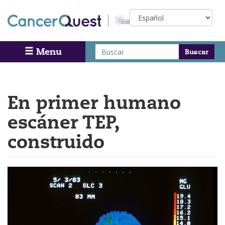
Skip
Select
to
your
main
language
content
Buscar
Menu
Search
En primer humano
escáner TEP,
construido