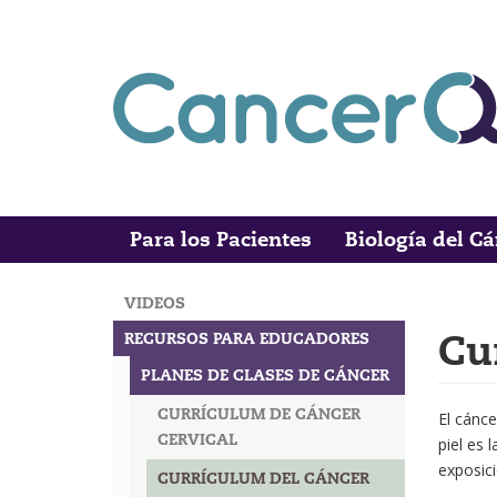
Skip
to
main
content
Para los Pacientes
Biología del C
Main
Search
navigation
VIDEOS
MAIN
Cu
RECURSOS PARA EDUCADORES
NAVIGATION
PLANES DE CLASES DE CÁNCER
CURRÍCULUM DE CÁNCER
El cánce
CERVICAL
piel es 
exposici
CURRÍCULUM DEL CÁNCER