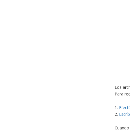
Los arch
Para rec
1.
Efect
2.
Escrí
Cuando 