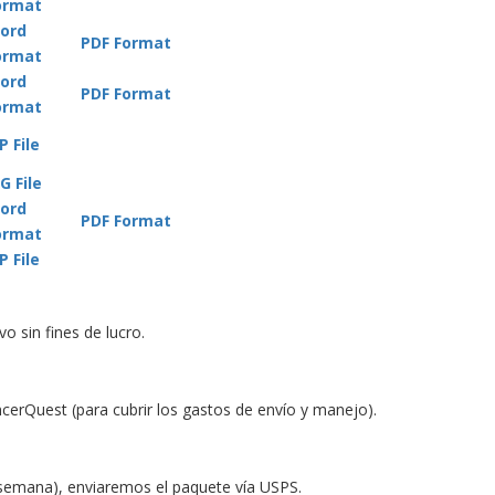
ormat
ord
PDF Format
ormat
ord
PDF Format
ormat
P File
G File
ord
PDF Format
ormat
P File
 sin fines de lucro.
erQuest (para cubrir los gastos de envío y manejo).
semana), enviaremos el paquete vía USPS.