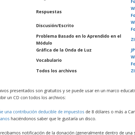
F
W
Respuestas
F
W
Discusión/Escrito
F
Problema Basado en lo Aprendido en el
ZI
Módulo
Gráfica de la Onda de Luz
JP
W
Vocabulario
F
Todos los archivos
ZI
ivos presentados son gratuitos y se puede usar en un marco educativo
ibir un CD con todos los archivos:
úe una contribución deducible de impuestos
de 8 dólares o más a Canc
banos
haciéndonos saber que le gustaría un disco.
recibamos notificación de la donación (generalmente dentro de una 