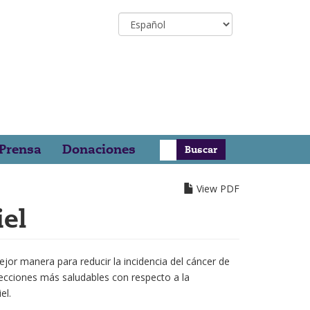
Select
your
language
Buscar
 Prensa
Donaciones
View PDF
iel
jor manera para reducir la incidencia del cáncer de
lecciones más saludables con respecto a la
el.