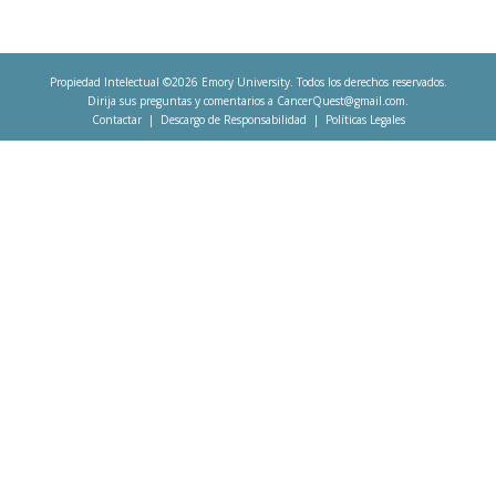
Propiedad Intelectual ©2026
Emory University
. Todos los derechos reservados.
Dirija sus preguntas y comentarios a
CancerQuest@gmail.com
.
Contactar
Descargo de Responsabilidad
Políticas Legales
Footer
menu