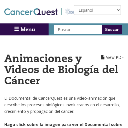
Skip
Select
to
your
main
language
content
Buscar
Menu
Search
Animaciones y
View PDF
Videos de Biología del
Cáncer
El Documental de CancerQuest es una video-animación que
describe los procesos biológicos involucrados en el desarrollo,
crecimiento y propagación del cáncer.
Haga click sobre la imagen para ver el Documental sobre