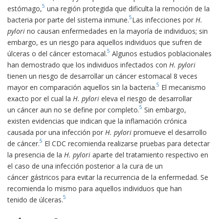
5
estómago,
una región protegida que dificulta la remoción de la
5
bacteria por parte del sistema inmune.
Las infecciones por
H.
pylori
no causan enfermedades en la mayoría de individuos; sin
embargo, es un riesgo para aquellos individuos que sufren de
5
úlceras o del cáncer estomacal.
Algunos estudios poblacionales
han demostrado que los individuos infectados con
H. pylori
tienen un riesgo de desarrollar un cáncer estomacal 8 veces
5
mayor en comparación aquellos sin la bacteria.
El mecanismo
exacto por el cual la
H. pylori
eleva el riesgo de desarrollar
5
un cáncer aun no se define por completo.
Sin embargo,
existen evidencias que indican que la inflamación crónica
causada por una infección por
H. pylori
promueve el desarrollo
5
de cáncer.
El CDC recomienda realizarse pruebas para detectar
la presencia de la
H. pylori
aparte del tratamiento respectivo en
el caso de una infección posterior a la cura de un
cáncer gástricos para evitar la recurrencia de la enfermedad. Se
recomienda lo mismo para aquellos individuos que han
5
tenido de úlceras.