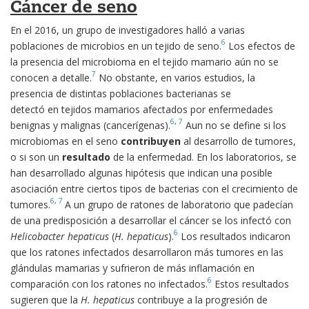
Cáncer de seno
En el 2016, un grupo de investigadores halló a varias
6
poblaciones de microbios en un tejido de seno.
Los efectos de
la presencia del microbioma en el tejido mamario aún no se
7
conocen a detalle.
No obstante, en varios estudios, la
presencia de distintas poblaciones bacterianas se
detectó en tejidos mamarios afectados por enfermedades
6
,
7
benignas y malignas (cancerígenas).
Aun no se define si los
microbiomas en el seno
contribuyen
al desarrollo de tumores,
o si son un
resultado
de la enfermedad. En los laboratorios, se
han desarrollado algunas hipótesis que indican una posible
asociación entre ciertos tipos de bacterias con el crecimiento de
6
,
7
tumores.
A un grupo de ratones de laboratorio que padecían
de una predisposición a desarrollar el cáncer se los infectó con
6
Helicobacter hepaticus
(
H. hepaticus
).
Los resultados indicaron
que los ratones infectados desarrollaron más tumores en las
glándulas mamarias y sufrieron de más inflamación en
6
comparación con los ratones no infectados.
Estos resultados
sugieren que la
H. hepaticus
contribuye a la progresión de