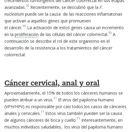
crecimientos tumorígenos del cáncer colorrectal en sus etapas
10
avanzadas.
Recientemente, se descubrió que la
F.
nucleatum
puede ser la causa de las reacciones inflamatorias
que activan a aquellos genes que promueven
10
el cáncer.
La activación de estos genes causa un incremento
10
en la
proliferación
de las células del cáncer colorrectal.
A
continuación se describe el rol de este organismo en el
desarrollo de la resistencia a los tratamientos del cáncer
colorrectal.
Cáncer cervical, anal y oral
Aproximadamente, el 15% de todos los cánceres humanos se
11
pueden atribuir a un virus.
El virus del papiloma humano
(VPH/HPV) es responsable por casi todos los casos de cánceres
11
anales y cervicales.
Estos virus también pueden ser la causa
11
de algunos cánceres de boca y cuello.
Interesantemente, en
muchos individuos saludables, los virus del papiloma humano