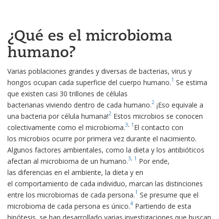
¿Qué es el microbioma
humano?
Varias poblaciones grandes y diversas de bacterias, virus y
1
hongos ocupan cada superficie del cuerpo humano.
Se estima
que existen casi 30 trillones de células
2
bacterianas viviendo dentro de cada humano.
¡Eso equivale a
2
una bacteria por célula humana!
Estos microbios se conocen
3
,
1
colectivamente como el microbioma.
El contacto con
los microbios ocurre por primera vez durante el nacimiento.
Algunos factores ambientales, como la dieta y los antibióticos
3
,
1
afectan al microbioma de un humano.
Por ende,
las diferencias en el ambiente, la dieta y en
el comportamiento de cada individuo, marcan las distinciones
1
entre los microbiomas de cada persona.
Se presume que el
4
microbioma de cada persona es único.
Partiendo de esta
hipótesis, se han desarrollado varias investigaciones que buscan