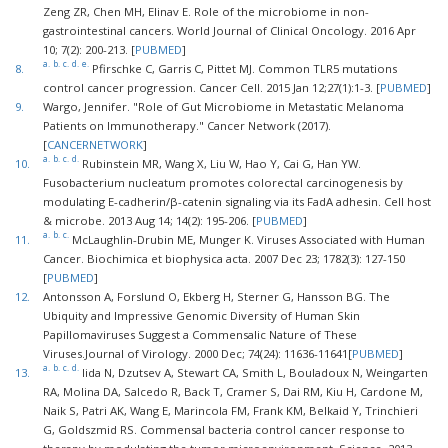
Zeng ZR, Chen MH, Elinav E. Role of the microbiome in non-
gastrointestinal cancers. World Journal of Clinical Oncology. 2016 Apr
10; 7(2): 200-213. [
PUBMED
]
a.
b.
c.
d.
e.
8.
Pfirschke C, Garris C, Pittet MJ. Common TLR5 mutations
control cancer progression. Cancer Cell. 2015 Jan 12;27(1):1-3. [
PUBMED
]
9.
Wargo, Jennifer. "Role of Gut Microbiome in Metastatic Melanoma
Patients on Immunotherapy." Cancer Network (2017).
[
CANCERNETWORK
]
a.
b.
c.
d.
10.
Rubinstein MR, Wang X, Liu W, Hao Y, Cai G, Han YW.
Fusobacterium nucleatum promotes colorectal carcinogenesis by
modulating E-cadherin/β-catenin signaling via its FadA adhesin. Cell host
& microbe. 2013 Aug 14; 14(2): 195-206. [
PUBMED
]
a.
b.
c.
11.
McLaughlin-Drubin ME, Munger K. Viruses Associated with Human
Cancer. Biochimica et biophysica acta. 2007 Dec 23; 1782(3): 127-150
[
PUBMED
]
12.
Antonsson A, Forslund O, Ekberg H, Sterner G, Hansson BG. The
Ubiquity and Impressive Genomic Diversity of Human Skin
Papillomaviruses Suggest a Commensalic Nature of These
Viruses.Journal of Virology. 2000 Dec; 74(24): 11636-11641[
PUBMED
]
a.
b.
c.
d.
13.
Iida N, Dzutsev A, Stewart CA, Smith L, Bouladoux N, Weingarten
RA, Molina DA, Salcedo R, Back T, Cramer S, Dai RM, Kiu H, Cardone M,
Naik S, Patri AK, Wang E, Marincola FM, Frank KM, Belkaid Y, Trinchieri
G, Goldszmid RS. Commensal bacteria control cancer response to