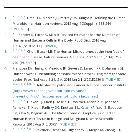
a.
b.
c.
d.
e.
1.
Ursell LK, Metcalf JL, Parfrey LW, Knight R. Defining the Human
Microbiome. Nutrition reviews. 2012 Aug; 70(Suppl 1): S38-S44.
[
PUBMED
]
a.
b.
2.
Sender R, Fuchs S, Milo R. Revised Estimates for the Number of
Human and Bacteria Cells in the Body. PLoS Biol. 2016 Aug
19;14(8):e1002533. [
PUBMED
]
a.
b.
c.
d.
e.
3.
Cho I, Blaser MJ. The Human Microbiome: at the interface of
health and disease. Nature reviews. Genetics. 2012 Mar 13; 13(4): 260-
270. [
PUBMED
]
4.
Franzosa EA, Huang K, Meadow JF, Gevers D, Lemon KP, Bohannan BJ,
Huttenhower C. Identifying personal microbiomes using metagenomic
codes. Proc Natl Acad Sci U S A. 2015 Jun 2;112(22):E2930-8. [
PUBMED
]
a.
b.
c.
d.
e.
f.
g.
h.
5.
Helicobacter pylori and Cancer. National Cancer Institute.
[
https://www.cancer.gov/about-cancer/causes-
prevention/risk/infectious-agents/h-pylori-fact-sheet
]
a.
b.
c.
d.
e.
6.
Hieken TJ, Chen J, Hoskin TL, Walther-Antonio M, Johnson S,
Ramaker S, Xiao J, Radisky DC, Knutson KL, Kalari KR, Yao JZ, Baddour
LM, Chia N, Degnim AC. The Microbiome of Aseptically Collected
Human Breast Tissue in Benign and Malignant Disease.Scientific
Reports. 2016 Aug 3; 6: 30751. [
PUBMED
]
a.
b.
c.
d.
e.
f.
g.
h.
7.
Pevsner-Fischer M, Tuganbaev T, Meijer M, Zhang SH,