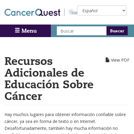
Skip
Select
to
your
main
language
content
Buscar
Menu
Search
Recursos
View PDF
Adicionales de
Educación Sobre
Cáncer
Hay muchos lugares para obtener información confiable sobre
cáncer, ya sea en forma de texto o en Internet.
Desafortunadamente, también hay mucha información no