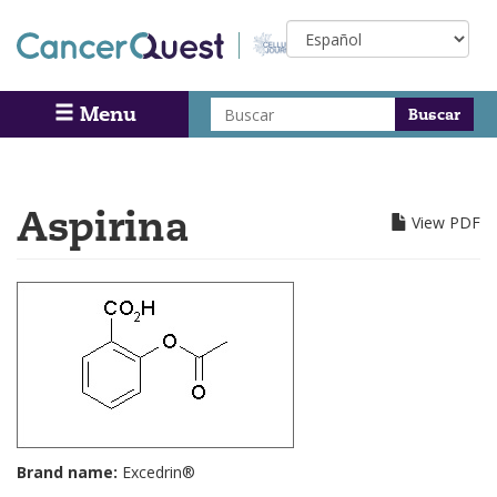
Skip
Select
to
your
main
language
content
Buscar
Menu
Search
Aspirina
View PDF
Brand name:
Excedrin®