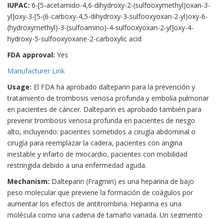
IUPAC:
6-[5-acetamido-4,6-dihydroxy-2-(sulfooxymethyl)oxan-3-
yl]oxy-3-[5-(6-carboxy-4,5-dihydroxy-3-sulfooxyoxan-2-yl)oxy-6-
(hydroxymethyl)-3-(sulfoamino)-4-sulfooxyoxan-2-yl]oxy-4-
hydroxy-5-sulfooxyoxane-2-carboxylic acid
FDA approval:
Yes
Manufacturer Link
Usage:
El FDA ha aprobado dalteparin para la prevención y
tratamiento de trombosis venosa profunda y embolia pulmonar
en pacientes de cáncer. Dalteparin es aprobado también para
prevenir trombosis venosa profunda en pacientes de riesgo
alto, incluyendo: pacientes sometidos a cirugía abdominal o
cirugía para reemplazar la cadera, pacientes con angina
inestable y infarto de miocardio, pacientes con mobilidad
restringida debido a una enfermedad aguda.
Mechanism:
Dalteparin (Fragmin) es una heparina de bajo
peso molecular que previene la formación de coágulos por
aumentar los efectos de antitrombina. Heparina es una
molécula como una cadena de tamaño variada. Un segmento