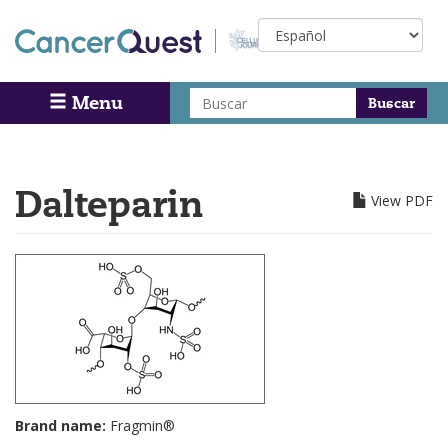
Skip
Select
to
your
main
language
content
Buscar
Menu
Search
Dalteparin
View PDF
Brand name:
Fragmin®