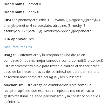
Brand name:
Lomotil®
Brand name:
Lonox®
IUPAC:
diphenoxylate: ethyl 1-[3-cyano-3,3-di(phenyl)propyl]-4-
phenylpiperidine-4-carboxylate, atropine: (8-methyl-8-
azabicyclo[3.2.1]oct-3-yl) 3-hydroxy-2-phenylpropanoate
FDA approval:
Yes
Manufacturer Link
Usage:
El difenoxilato y la atropina es una droga en
combinación que es mejor conocida como Lomotil® o Lonox®.
Este medicamento sirve para tratar la diarrea al desacelerar el
paso de las heces a traves de los intestinos para permitir una
absorción más completa del agua y los nutrientes.
Mechanism:
Esta droga de combinación sirve como un
receptor opiáceo que estimula receptores mu en el tracto
gastrointestinal, bajando peristaltismo y la constricción de los
esfínteres.