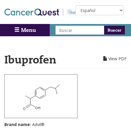
Skip
Select
to
your
main
language
content
Buscar
Menu
Search
Ibuprofen
View PDF
Brand name:
Advil®