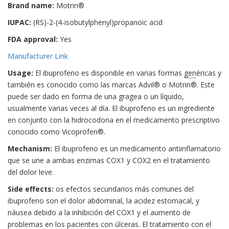
Brand name:
Motrin®
IUPAC:
(RS)-2-(4-isobutylphenyl)propanoic acid
FDA approval:
Yes
Manufacturer Link
Usage:
El ibuprofeno es disponible en varias formas
gen
éricas y
también es conocido como las marcas Advil® o Motrin®. Este
puede ser dado en forma de una gragea o un líquido,
usualmente varias veces al día. El ibuprofeno es un ingrediente
en conjunto con la hidrocodona en el medicamento prescriptivo
conocido como Vicoprofen®.
Mechanism:
El ibuprofeno es un medicamento antiinflamatorio
que se une a ambas enzimas COX1 y COX2 en el tratamiento
del dolor leve.
Side effects:
os efectos secundarios más comunes del
ibuprofeno son el dolor abdominal, la acidez estomacal, y
náusea debido a la inhibición del COX1 y el aumento de
problemas en los pacientes con úlceras. El tratamiento con el