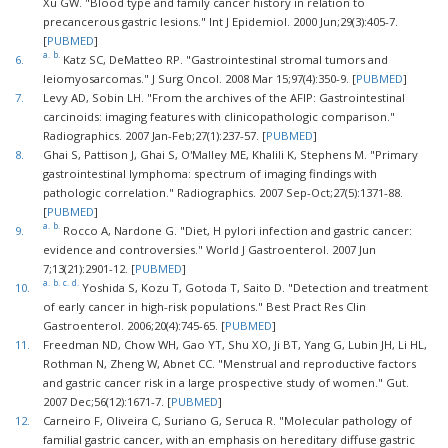
Xu GW. "Blood type and family cancer history in relation to
precancerous gastric lesions." Int J Epidemiol. 2000 Jun;29(3):405-7.
[
PUBMED
]
a.
b.
6.
Katz SC, DeMatteo RP. "Gastrointestinal stromal tumors and
leiomyosarcomas." J Surg Oncol. 2008 Mar 15;97(4):350-9. [
PUBMED
]
7.
Levy AD, Sobin LH. "From the archives of the AFIP: Gastrointestinal
carcinoids: imaging features with clinicopathologic comparison."
Radiographics. 2007 Jan-Feb;27(1):237-57. [
PUBMED
]
8.
Ghai S, Pattison J, Ghai S, O'Malley ME, Khalili K, Stephens M. "Primary
gastrointestinal lymphoma: spectrum of imaging findings with
pathologic correlation." Radiographics. 2007 Sep-Oct;27(5):1371-88.
[
PUBMED
]
a.
b.
9.
Rocco A, Nardone G. "Diet, H pylori infection and gastric cancer:
evidence and controversies." World J Gastroenterol. 2007 Jun
7;13(21):2901-12. [
PUBMED
]
a.
b.
c.
d.
10.
Yoshida S, Kozu T, Gotoda T, Saito D. "Detection and treatment
of early cancer in high-risk populations." Best Pract Res Clin
Gastroenterol. 2006;20(4):745-65. [
PUBMED
]
11.
Freedman ND, Chow WH, Gao YT, Shu XO, Ji BT, Yang G, Lubin JH, Li HL,
Rothman N, Zheng W, Abnet CC. "Menstrual and reproductive factors
and gastric cancer risk in a large prospective study of women." Gut.
2007 Dec;56(12):1671-7. [
PUBMED
]
12.
Carneiro F, Oliveira C, Suriano G, Seruca R. "Molecular pathology of
familial gastric cancer, with an emphasis on hereditary diffuse gastric