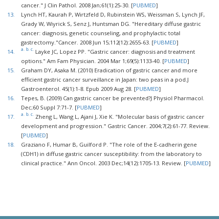
cancer." J Clin Pathol. 2008 Jan;61(1):25-30. [
PUBMED
]
13.
Lynch HT, Kaurah P, Wirtzfeld D, Rubinstein WS, Weissman S, Lynch JF,
Grady W, Wiyrick S, Senz J, Huntsman DG. "Hereditary diffuse gastric
cancer: diagnosis, genetic counseling, and prophylactic total
gastrectomy."Cancer. 2008 Jun 15;112(12):2655-63. [
PUBMED
]
a.
b.
c.
14.
Layke JC, Lopez PP. "Gastric cancer: diagnosis and treatment
options." Am Fam Physician. 2004 Mar 1;69(5):1133-40. [
PUBMED
]
15.
Graham DY, Asaka M. (2010) Eradication of gastric cancer and more
efficient gastric cancer surveillance in Japan: two peas in a pod.J
Gastroenterol. 45(1):1-8. Epub 2009 Aug 28. [
PUBMED
]
16.
Tepes, B. (2009) Can gastric cancer be prevented?J Physiol Pharmacol.
Dec;60 Suppl 7:71-7. [
PUBMED
]
a.
b.
c.
17.
Zheng L, Wang L, Ajani J, Xie K. "Molecular basis of gastric cancer
development and progression." Gastric Cancer. 2004;7(2):61-77. Review.
[
PUBMED
]
18.
Graziano F, Humar B, Guilford P. "The role of the E-cadherin gene
(CDH1) in diffuse gastric cancer susceptibility: from the laboratory to
clinical practice." Ann Oncol. 2003 Dec;14(12):1705-13. Review. [
PUBMED
]