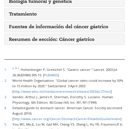
Biología tumoral y genética
Tratamiento
Fuentes de información del cáncer gástrico
Resumen de sección: Cáncer gástrico
a.
b.
c.
1.
Hohenberger P, Gretschel S. "Gastric cancer." Lancet. 2003 Jul
26;362(9380):305-15. [
PUBMED
]
2.
World Health Organization. "Global cancer rates could increase by 50%
to 15 million by 2020." Switzerland. 3 April 2003.
[
http://www.who.int/mediacentre/news/releases/2003/pr27/en/
]
3.
Vander, Arthur J., James H. Sherman, Dorothy S. Luciano. Human
Physiology, 6th Edition. McGraw-Hill, Inc. NY, NY (1994).
4.
Detailed guide to stomach cancer. American Cancer Society (accessed
August 2010).
[
http://www.cancer.org/Cancer/StomachCancer/DetailedGuide/index
]
5.
You WC, Ma JL, Liu W, Gail MH, Chang YS, Zhang L, Hu YR, Fraumeni JF Jr,