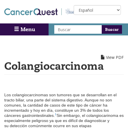
Skip
Select
to
your
main
language
content
Buscar
Menu
Search
View PDF
Colangiocarcinoma
Los colangiocarcinomas son tumores que se desarrollan en el
tracto biliar, una parte del sistema digestivo. Aunque no son
comunes, la cantidad de casos de este tipo de cáncer ha
incrementado y hoy en día, constituye un 3% de todos los
1
cánceres gastrointestinales.
Sin embargo, el colangiocarinoma es
especialmente peligroso ya que es difícil de diagnosticar y
su detección comúnmente ocurre en sus etapas