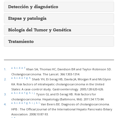
Detección y diagnóstico
Etapas y patología
Biología del Tumor y Genética
Tratamiento
a.
b.
c.
d.
e.
f.
1.
Khan SA, Thomas HC, Davidson BR and Taylor-Robinson SD.
Cholangiocarcinoma. The Lancet. 366:1303-1314.
a.
b.
c.
d.
e.
f.
g.
h.
2.
Shaib YH, El-Serag HB, Davila JA, Morgan R and McGlynn
KA. Risk factors of intrahepatic cholangiocarcinoma in the United
States: A case-control study. Gastroenterology. 2005;128:620-626.
a.
b.
c.
d.
e.
f.
g.
h.
i.
j.
3.
Tyson GL and El-Serag HB. Risk factors for
cholangiocarcinoma. Hepatology (Baltimore, Md). 2011;54:173-84.
a.
b.
c.
d.
e.
f.
g.
h.
i.
j.
k.
l.
4.
Van Beers BE. Diagnosis of cholangiocarcinoma.
HPB : The Official Journal of the International Hepato Pancreato Biliary
Association. 2008;10:87-93.
a.
b.