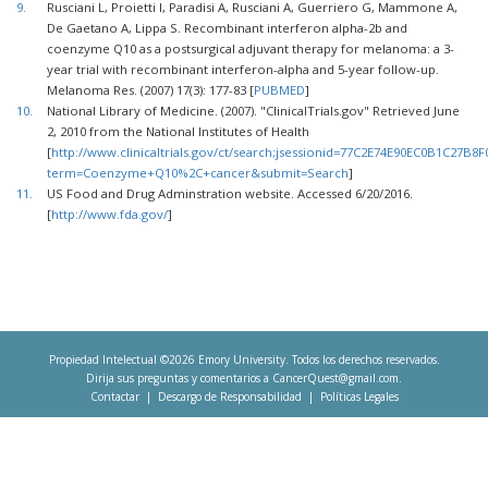
9.
Rusciani L, Proietti I, Paradisi A, Rusciani A, Guerriero G, Mammone A,
De Gaetano A, Lippa S. Recombinant interferon alpha-2b and
coenzyme Q10 as a postsurgical adjuvant therapy for melanoma: a 3-
year trial with recombinant interferon-alpha and 5-year follow-up.
Melanoma Res. (2007) 17(3): 177-83 [
PUBMED
]
10.
National Library of Medicine. (2007). "ClinicalTrials.gov" Retrieved June
2, 2010 from the National Institutes of Health
[
http://www.clinicaltrials.gov/ct/search;jsessionid=77C2E74E90EC0B1C27B8
term=Coenzyme+Q10%2C+cancer&submit=Search
]
11.
US Food and Drug Adminstration website. Accessed 6/20/2016.
[
http://www.fda.gov/
]
Propiedad Intelectual ©2026
Emory University
. Todos los derechos reservados.
Dirija sus preguntas y comentarios a
CancerQuest@gmail.com
.
Contactar
Descargo de Responsabilidad
Políticas Legales
Footer
menu