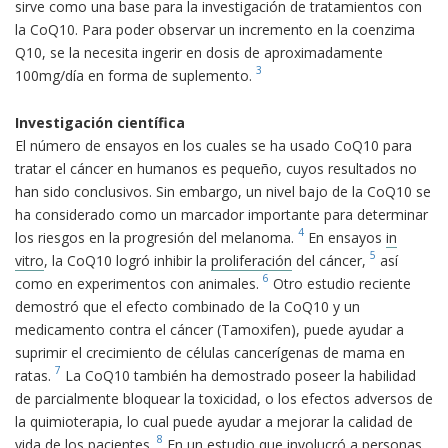
sirve como una base para la investigación de tratamientos con
la CoQ10. Para poder observar un incremento en la coenzima
Q10, se la necesita ingerir en dosis de aproximadamente
3
100mg/día en forma de suplemento.
Investigación científica
El número de ensayos en los cuales se ha usado CoQ10 para
tratar el cáncer en humanos es pequeño, cuyos resultados no
han sido conclusivos. Sin embargo, un nivel bajo de la CoQ10 se
ha considerado como un marcador importante para determinar
4
los riesgos en la progresión del melanoma.
En ensayos
in
5
vitro
, la CoQ10 logró inhibir la
proliferación
del cáncer,
así
6
como en experimentos con animales.
Otro estudio reciente
demostró que el efecto combinado de la CoQ10 y un
medicamento contra el cáncer (Tamoxifen), puede ayudar a
suprimir el crecimiento de células cancerígenas de mama en
7
ratas.
La CoQ10 también ha demostrado poseer la habilidad
de parcialmente bloquear la toxicidad, o los efectos adversos de
la quimioterapia, lo cual puede ayudar a mejorar la calidad de
8
vida de los pacientes.
En un estudio que involucró a personas