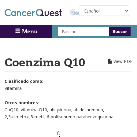
Skip
Select
to
your
main
language
content
Buscar
Menu
Search
Coenzima Q10
View PDF
Clasificado como:
Vitamina
Otros nombres:
CoQ10, vitamina Q10, ubiquinona, ubidecarenona,
2,3-dimetoxi,5-metil, 6-poliisopreno parabenzoquinona