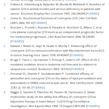
2.
Folkers K, Ostemborg A, Nylander M, Morita M, Mellstedt H. Activities of
vitamin Q10 in animal models and serious deficiency in patients with
cancer. Biochem Biophys Res Commun 1997; 234:296299 [
PUBMED
]
3.
Crane FL. Biochemical functions of coenzyme Q10. J Am Coll Nutr.
(2001) 20(6): 591-8 [
PUBMED
]
4.
Rusciani L, Proietti I, Rusciani A, Paradisi A, Sbordoni G, Alfano C, et al.
Low plasma coenzyme Q10 levels as an independent prognostic factor
for melanoma progression. J Am Acad Dermatol 2006; 54:234241.
[
PUBMED
]
5.
Kawase I, Niitani H, Saijo N, Sasaki H, Morita T. Enhancing effect of
coenzyme Q10 on immunorestoration with Mycobacterium bovis BCG
in tumor bearing mice. Gann 1978; 69:493497 [
PUBMED
]
6.
Bruge F, Tiano L, Cacciamani T, Principi F, Littarru GP. Effect of UV-C
mediated oxidative stress in leukemia cell lines and its relation to
ubiquinone content. Biofactors 2003; 18:5163 [
PUBMED
]
7.
Perumal SS, Shanthi P, Sachdanandam P. Combined efficacy of
tamoxifen and coenzyme Q10 on the status of lipid peroxidation and
antioxidants in DMBA induced breast cancer. Mol Cell Biochem. (2005)
273(1-2): 151-60. [
PUBMED
]
8.
Baggio E, Gandini R, Plancher AC, Passeri M, Carmosino G. Italian
multicenter study on the safety and efficacy of coenzyme Q10 as
adjunctive therapy in heart failure. CoQ10 Drug Surveillance
Investigators. Mol Aspects Med 1994; 15 (Suppl):S287S294. [
PUBMED
]