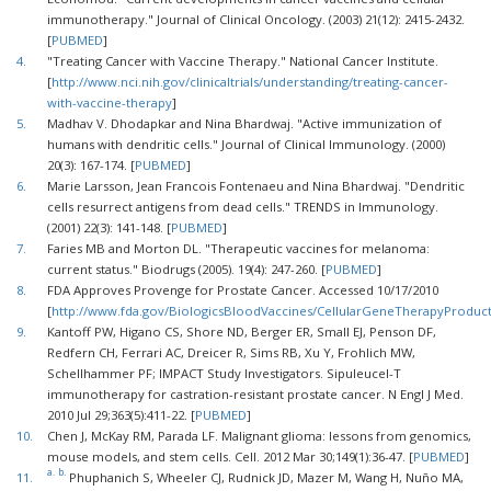
immunotherapy." Journal of Clinical Oncology. (2003) 21(12): 2415-2432.
[
PUBMED
]
4.
"Treating Cancer with Vaccine Therapy." National Cancer Institute.
[
http://www.nci.nih.gov/clinicaltrials/understanding/treating-cancer-
with-vaccine-therapy
]
5.
Madhav V. Dhodapkar and Nina Bhardwaj. "Active immunization of
humans with dendritic cells." Journal of Clinical Immunology. (2000)
20(3): 167-174. [
PUBMED
]
6.
Marie Larsson, Jean Francois Fontenaeu and Nina Bhardwaj. "Dendritic
cells resurrect antigens from dead cells." TRENDS in Immunology.
(2001) 22(3): 141-148. [
PUBMED
]
7.
Faries MB and Morton DL. "Therapeutic vaccines for melanoma:
current status." Biodrugs (2005). 19(4): 247-260. [
PUBMED
]
8.
FDA Approves Provenge for Prostate Cancer. Accessed 10/17/2010
[
http://www.fda.gov/BiologicsBloodVaccines/CellularGeneTherapyProdu
9.
Kantoff PW, Higano CS, Shore ND, Berger ER, Small EJ, Penson DF,
Redfern CH, Ferrari AC, Dreicer R, Sims RB, Xu Y, Frohlich MW,
Schellhammer PF; IMPACT Study Investigators. Sipuleucel-T
immunotherapy for castration-resistant prostate cancer. N Engl J Med.
2010 Jul 29;363(5):411-22. [
PUBMED
]
10.
Chen J, McKay RM, Parada LF. Malignant glioma: lessons from genomics,
mouse models, and stem cells. Cell. 2012 Mar 30;149(1):36-47. [
PUBMED
]
a.
b.
11.
Phuphanich S, Wheeler CJ, Rudnick JD, Mazer M, Wang H, Nuño MA,