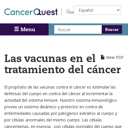
Skip
Select
to
your
main
language
content
Buscar
Menu
Search
Las vacunas en el
View PDF
tratamiento del cáncer
El propósito de las vacunas contra el cáncer es estimular las
defensas del cuerpo en contra del cáncer al incrementar la
actividad del sistema inmune. Nuestro sistema inmunológico
provee un sistema dinámico y protector en contra de
enfermedades causadas por patógenos extraños al cuerpo y
por células anormales del mismo cuerpo. Las células
cancerígenas, en esencia , son células normales del cuerpo que