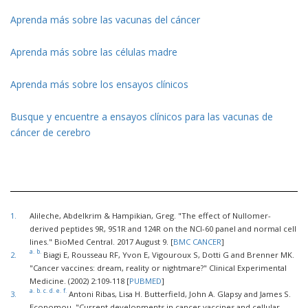
Aprenda más sobre las vacunas del cáncer
Aprenda más sobre las células madre
Aprenda más sobre los ensayos clínicos
Busque y encuentre a ensayos clínicos para las vacunas de
cáncer de cerebro
1.
Alileche, Abdelkrim & Hampikian, Greg. "The effect of Nullomer-
derived peptides 9R, 9S1R and 124R on the NCI-60 panel and normal cell
lines." BioMed Central. 2017 August 9. [
BMC CANCER
]
a.
b.
2.
Biagi E, Rousseau RF, Yvon E, Vigouroux S, Dotti G and Brenner MK.
"Cancer vaccines: dream, reality or nightmare?" Clinical Experimental
Medicine. (2002) 2:109-118 [
PUBMED
]
a.
b.
c.
d.
e.
f.
3.
Antoni Ribas, Lisa H. Butterfield, John A. Glapsy and James S.
Economou. "Current developments in cancer vaccines and cellular