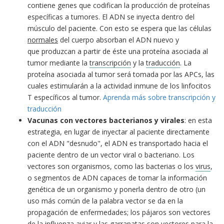
contiene genes que codifican la producción de proteínas
específicas a tumores. El ADN se inyecta dentro del
músculo del paciente. Con esto se espera que las células
normales
del cuerpo absorban el ADN nuevo y
que produzcan a partir de éste una proteína asociada al
tumor mediante la
transcripción
y la
traducción
. La
proteína asociada al tumor será tomada por las APCs, las
cuales estimularán a la actividad inmune de los linfocitos
T específicos al tumor.
Aprenda más sobre transcripción y
traducción
Vacunas con vectores bacterianos y virales
: en esta
estrategia, en lugar de inyectar al paciente directamente
con el ADN "desnudo", el ADN es transportado hacia el
paciente dentro de un vector viral o bacteriano. Los
vectores son organismos, como las bacterias o los
virus
,
o segmentos de ADN capaces de tomar la información
genética de un organismo y ponerla dentro de otro (un
uso más común de la palabra vector se da en la
propagación de enfermedades; los pájaros son vectores
de la influenza aviar y las garrapatas son vectores para la