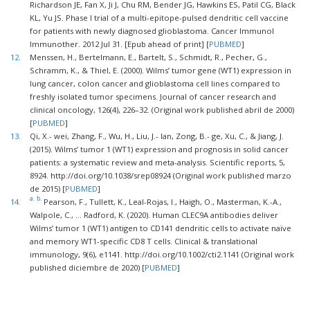
Richardson JE, Fan X, Ji J, Chu RM, Bender JG, Hawkins ES, Patil CG, Black
KL, Yu JS. Phase I trial of a multi-epitope-pulsed dendritic cell vaccine
for patients with newly diagnosed glioblastoma. Cancer Immunol
Immunother. 2012 Jul 31. [Epub ahead of print] [
PUBMED
]
12.
Menssen, H., Bertelmann, E., Bartelt, S., Schmidt, R., Pecher, G.,
Schramm, K., & Thiel, E. (2000). Wilms’ tumor gene (WT1) expression in
lung cancer, colon cancer and glioblastoma cell lines compared to
freshly isolated tumor specimens. Journal of cancer research and
clinical oncology, 126(4), 226–32. (Original work published abril de 2000)
[
PUBMED
]
13.
Qi, X.- wei, Zhang, F., Wu, H., Liu, J.- lan, Zong, B.- ge, Xu, C., & Jiang, J.
(2015). Wilms’ tumor 1 (WT1) expression and prognosis in solid cancer
patients: a systematic review and meta-analysis. Scientific reports, 5,
8924. http://doi.org/10.1038/srep08924 (Original work published marzo
de 2015) [
PUBMED
]
a.
b.
14.
Pearson, F., Tullett, K., Leal-Rojas, I., Haigh, O., Masterman, K.-A.,
Walpole, C., … Radford, K. (2020). Human CLEC9A antibodies deliver
Wilms’ tumor 1 (WT1) antigen to CD141 dendritic cells to activate naïve
and memory WT1-specific CD8 T cells. Clinical & translational
immunology, 9(6), e1141. http://doi.org/10.1002/cti2.1141 (Original work
published diciembre de 2020) [
PUBMED
]